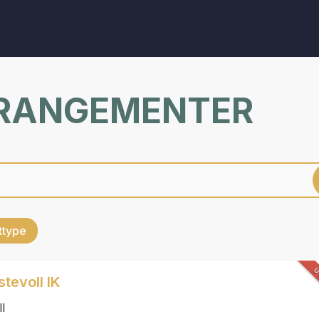
RRANGEMENTER
ettype
U
stevoll IK
l