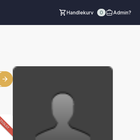
Handlekurv
0
Admin?
TSOLGT