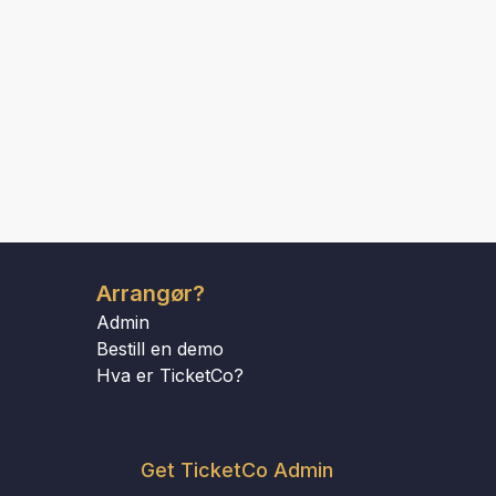
Arrangør?
Admin
Bestill en demo
Hva er TicketCo?
Get TicketCo Admin