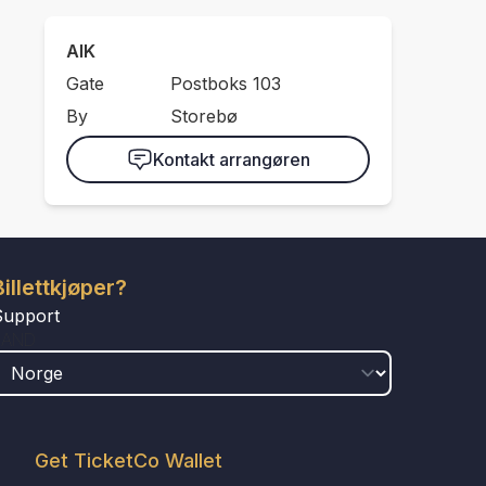
AIK
Gate
Postboks 103
By
Storebø
Kontakt arrangøren
Billettkjøper?
Support
LAND
Get TicketCo Wallet